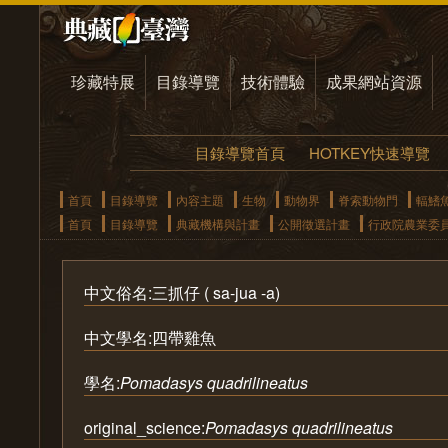
珍藏特展
目錄導覽
技術體驗
成果網站資源
目錄導覽首頁
HOTKEY快速導覽
首頁
目錄導覽
內容主題
生物
動物界
脊索動物門
輻鰭
首頁
目錄導覽
典藏機構與計畫
公開徵選計畫
行政院農業委
中文俗名:三抓仔 ( sa-jua -a)
中文學名:四帶雞魚
學名:
Pomadasys quadrilineatus
original_science:
Pomadasys quadrilineatus