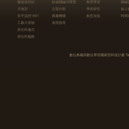
建築排排站
快速關鍵詞導覽
教育學習
關鍵
天地宮
主題分類
學術研究
線上
安平追想1661
典藏機構
創意加值
時間
工藝大冒險
進階搜尋
原住民儀式
原住民服飾
數位典藏與數位學習國家型科技計畫 Taiwan e-Le