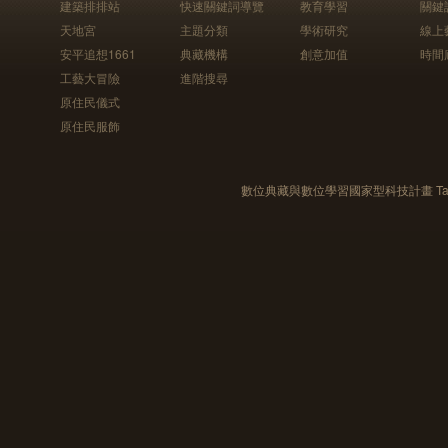
建築排排站
快速關鍵詞導覽
教育學習
關鍵
天地宮
主題分類
學術研究
線上
安平追想1661
典藏機構
創意加值
時間
工藝大冒險
進階搜尋
原住民儀式
原住民服飾
數位典藏與數位學習國家型科技計畫 Taiwan e-Le