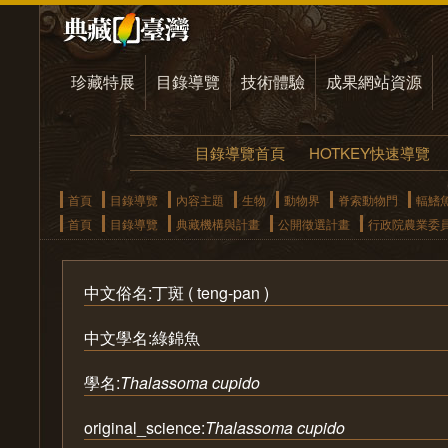
珍藏特展
目錄導覽
技術體驗
成果網站資源
目錄導覽首頁
HOTKEY快速導覽
首頁
目錄導覽
內容主題
生物
動物界
脊索動物門
輻鰭
首頁
目錄導覽
典藏機構與計畫
公開徵選計畫
行政院農業委
中文俗名:丁斑 ( teng-pan )
中文學名:綠錦魚
學名:
Thalassoma cupido
original_science:
Thalassoma cupido