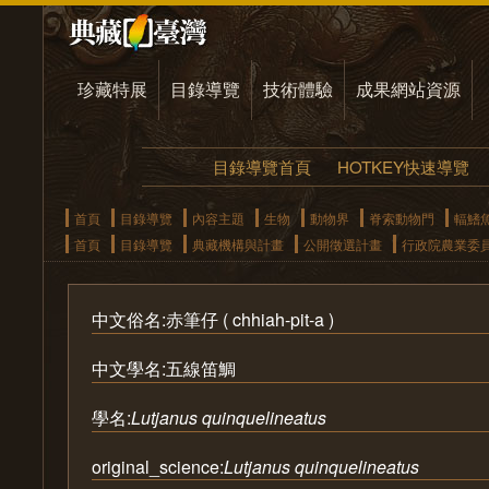
珍藏特展
目錄導覽
技術體驗
成果網站資源
目錄導覽首頁
HOTKEY快速導覽
首頁
目錄導覽
內容主題
生物
動物界
脊索動物門
輻鰭
首頁
目錄導覽
典藏機構與計畫
公開徵選計畫
行政院農業委
中文俗名:赤筆仔 ( chhiah-pit-a )
中文學名:五線笛鯛
學名:
Lutjanus quinquelineatus
original_science:
Lutjanus quinquelineatus