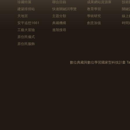
珍藏特展
聯合目錄
成果網站資源庫
技術
建築排排站
快速關鍵詞導覽
教育學習
關鍵
天地宮
主題分類
學術研究
線上
安平追想1661
典藏機構
創意加值
時間
工藝大冒險
進階搜尋
原住民儀式
原住民服飾
數位典藏與數位學習國家型科技計畫 Taiwan e-Le