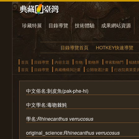
珍藏特展
目錄導覽
技術體驗
成果網站資源
目錄導覽首頁
HOTKEY快速導覽
首頁
目錄導覽
內容主題
生物
動物界
脊索動物門
輻鰭
首頁
目錄導覽
典藏機構與計畫
公開徵選計畫
行政院農業委
中文俗名:剝皮魚(pak-phe-hi)
中文學名:毒吻棘魨
學名:
Rhinecanthus verrucosus
original_science:
Rhinecanthus verrucosus