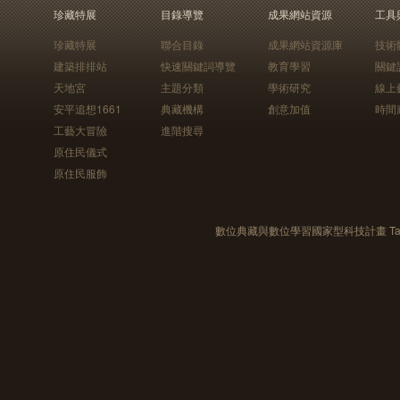
珍藏特展
目錄導覽
成果網站資源
工具
珍藏特展
聯合目錄
成果網站資源庫
技術
建築排排站
快速關鍵詞導覽
教育學習
關鍵
天地宮
主題分類
學術研究
線上
安平追想1661
典藏機構
創意加值
時間
工藝大冒險
進階搜尋
原住民儀式
原住民服飾
數位典藏與數位學習國家型科技計畫 Taiwan e-Le