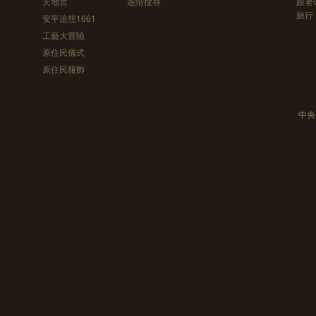
天地宮
進階搜尋
跟著
旅行
安平追想1661
工藝大冒險
原住民儀式
原住民服飾
中央