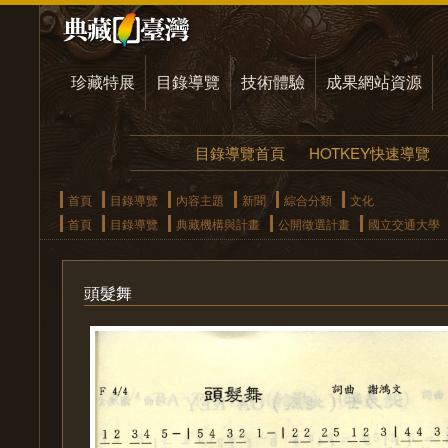
珍藏特展
目錄導覽
技術體驗
成果網站資源
目錄導覽首頁
HOTKEY快速導覽
首頁
目錄導覽
內容主題
新聞
綜合分類
文化
首頁
目錄導覽
典藏機構與計畫
公開徵選計畫
國立交通大學
頭髮舞