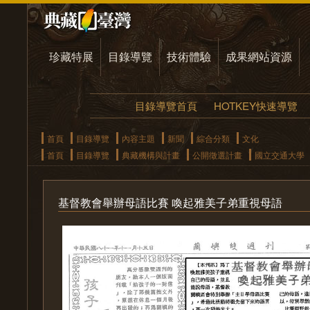
珍藏特展
目錄導覽
技術體驗
成果網站資源
目錄導覽首頁
HOTKEY快速導覽
首頁
目錄導覽
內容主題
新聞
綜合分類
文化
首頁
目錄導覽
典藏機構與計畫
公開徵選計畫
國立交通大學
基督教會舉辦母語比賽 喚起雅美子弟重視母語