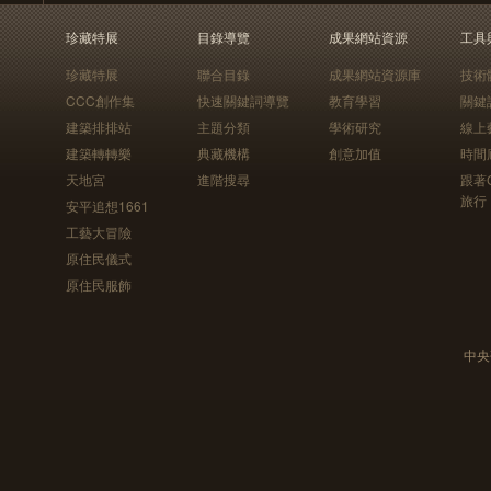
珍藏特展
目錄導覽
成果網站資源
工具
珍藏特展
聯合目錄
成果網站資源庫
技術
CCC創作集
快速關鍵詞導覽
教育學習
關鍵
建築排排站
主題分類
學術研究
線上
建築轉轉樂
典藏機構
創意加值
時間
天地宮
進階搜尋
跟著
旅行
安平追想1661
工藝大冒險
原住民儀式
原住民服飾
中央