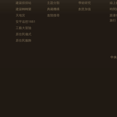
建築排排站
主題分類
學術研究
線上
建築轉轉樂
典藏機構
創意加值
時間
天地宮
進階搜尋
跟著
旅行
安平追想1661
工藝大冒險
原住民儀式
原住民服飾
中央