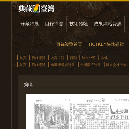
珍藏特展
目錄導覽
技術體驗
成果網站資源
目錄導覽首頁
HOTKEY快速導覽
首頁
目錄導覽
內容主題
新聞
綜合分類
其他
首頁
目錄導覽
典藏機構與計畫
公開徵選計畫
國立交通大學
鄉音