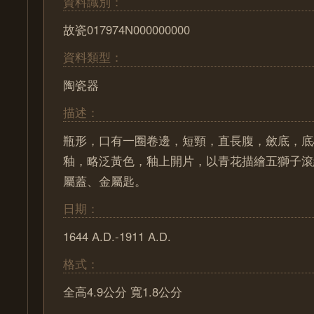
資料識別：
故瓷017974N000000000
資料類型：
陶瓷器
描述：
瓶形，口有一圈卷邊，短頸，直長腹，斂底，底
釉，略泛黃色，釉上開片，以青花描繪五獅子滾
屬蓋、金屬匙。
日期：
1644 A.D.-1911 A.D.
格式：
全高4.9公分 寬1.8公分