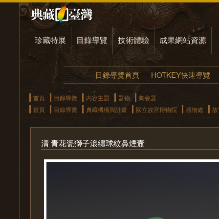
珍藏特展
目錄導覽
技術體驗
成果網站資源
目錄導覽首頁
HOTKEY快速導覽
首頁
目錄導覽
內容主題
器物
陶瓷器
首頁
目錄導覽
典藏機構與計畫
國立故宮博物院
器物處
故
清 青花瓷獅子滾繡球紋鼻煙壼