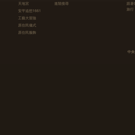
天地宮
進階搜尋
跟著
旅行
安平追想1661
工藝大冒險
原住民儀式
原住民服飾
中央