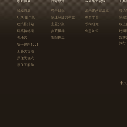
珍藏特展
目錄導覽
成果網站資源
工具
珍藏特展
聯合目錄
成果網站資源庫
技術
CCC創作集
快速關鍵詞導覽
教育學習
關鍵
建築排排站
主題分類
學術研究
線上
建築轉轉樂
典藏機構
創意加值
時間
天地宮
進階搜尋
跟著
旅行
安平追想1661
工藝大冒險
原住民儀式
原住民服飾
中央