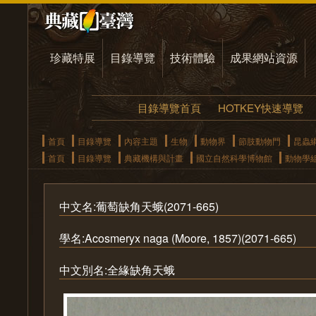
珍藏特展
目錄導覽
技術體驗
成果網站資源
目錄導覽首頁
HOTKEY快速導覽
首頁
目錄導覽
內容主題
生物
動物界
節肢動物門
昆蟲
首頁
目錄導覽
典藏機構與計畫
國立自然科學博物館
動物學
中文名:葡萄缺角天蛾(2071-665)
學名:Acosmeryx naga (Moore, 1857)(2071-665)
中文別名:全緣缺角天蛾