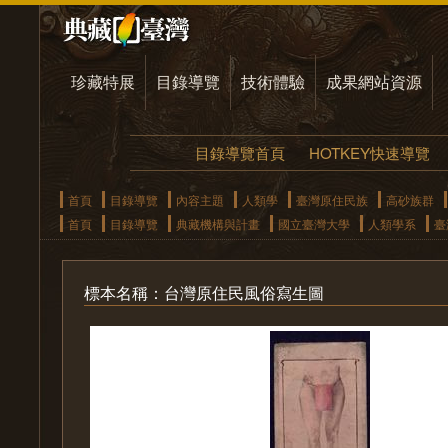
珍藏特展
目錄導覽
技術體驗
成果網站資源
目錄導覽首頁
HOTKEY快速導覽
首頁
目錄導覽
內容主題
人類學
臺灣原住民族
高砂族群
首頁
目錄導覽
典藏機構與計畫
國立臺灣大學
人類學系
臺
標本名稱：台灣原住民風俗寫生圖