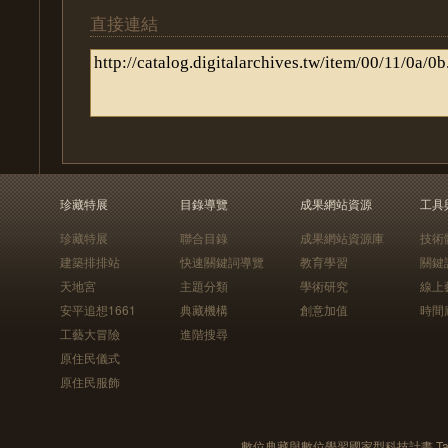
直接連結
珍藏特展
目錄導覽
成果網站資源
工具
珍藏特展
聯合目錄
成果網站資源庫
技術
建築排排站
快速關鍵詞導覽
教育學習
關鍵
天地宮
主題分類
學術研究
線上
安平追想1661
典藏機構
創意加值
時間
工藝大冒險
進階搜尋
原住民儀式
原住民服飾
數位典藏與數位學習國家型科技計畫 Taiwan e-Le