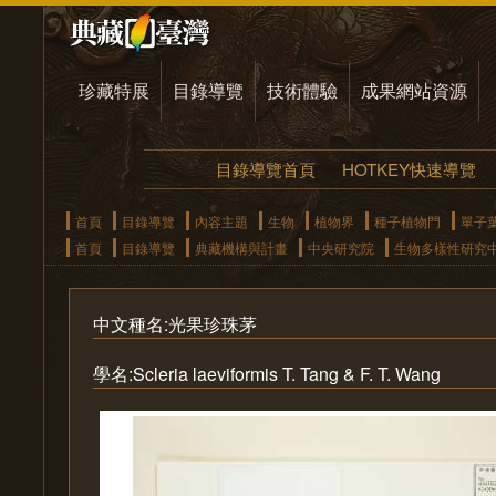
珍藏特展
目錄導覽
技術體驗
成果網站資源
目錄導覽首頁
HOTKEY快速導覽
首頁
目錄導覽
內容主題
生物
植物界
種子植物門
單子
首頁
目錄導覽
典藏機構與計畫
中央研究院
生物多樣性研究
中文種名:光果珍珠茅
學名:Scleria laeviformis T. Tang & F. T. Wang