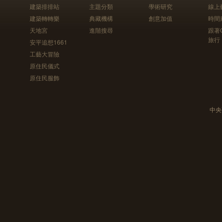
建築排排站
主題分類
學術研究
線上
建築轉轉樂
典藏機構
創意加值
時間
天地宮
進階搜尋
跟著
旅行
安平追想1661
工藝大冒險
原住民儀式
原住民服飾
中央