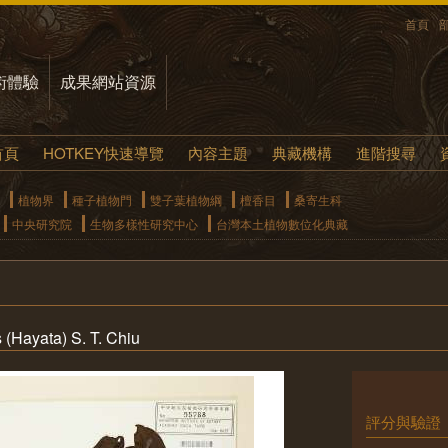
首頁
術體驗
成果網站資源
首頁
HOTKEY快速導覽
內容主題
典藏機構
進階搜尋
植物界
種子植物門
雙子葉植物綱
檀香目
桑寄生科
中央研究院
生物多樣性研究中心
台灣本土植物數位化典藏
 (Hayata) S. T. Chiu
評分與驗證