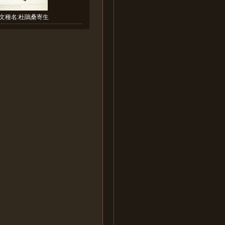
文種名:杜鵑桑寄生