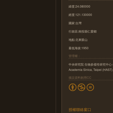
緯度:24.080000
經度:121.130000
國家:台灣
行政區:南投縣仁愛鄉
地點:北東眼山
最低海拔:1950
管理權：
中央研究院 生物多樣性研究中心 植物標本館 He
Academia Sinica, Taipei (HAST)
後設資料創用CC
授權聯絡窗口