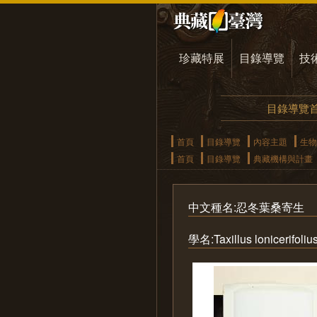
珍藏特展
目錄導覽
技
目錄導覽
首頁
目錄導覽
內容主題
生物
首頁
目錄導覽
典藏機構與計畫
中文種名:忍冬葉桑寄生
學名:Taxillus lonicerifolius