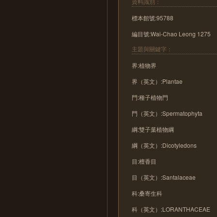
資料識別：
標本館號:95788
編目號:Wai-Chao Leong 1275
主題與關鍵字：
界:植物界
界（英文）:Plantae
門:種子植物門
門（英文）:Spermatophyta
綱:雙子葉植物綱
綱（英文）:Dicotyledons
目:檀香目
目（英文）:Santalaceae
科:桑寄生科
科（英文）:LORANTHACEAE