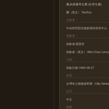
屬:鈍果桑寄生屬 (松寄生屬)
屬（英文）:Taxillus
出版者：
中央研究院生物多樣性研究中心
貢獻者：
採集者:梁慧舟
採集者（英文）:Wai-Chao Leon
日期：
採集日期:1999-08-07
來源：
台灣本土植物資料庫（http://taiwanfl
語言：
中文
範圍：