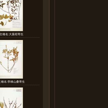
文種名:大葉榿寄生
文種名:李棟山桑寄生