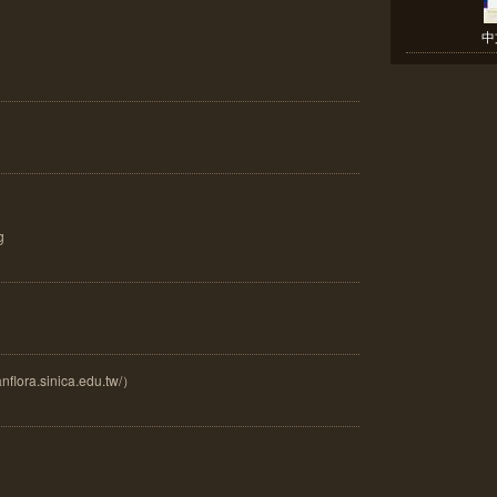
中
g
ora.sinica.edu.tw/）