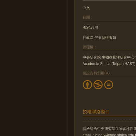
中文
範圍：
國家:台灣
行政區:屏東縣恆春鎮
管理權：
中央研究院 生物多樣性研究中心 植物標本館 He
Academia Sinica, Taipei (HAST)
後設資料創用CC
授權聯絡窗口
請洽請洽中央研究院生物多樣性
email：biodiv@gate.sinica.edu.