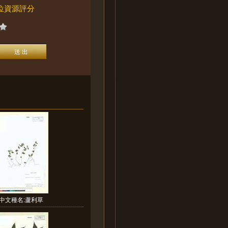
位資源評分
中文種名:蘆利草