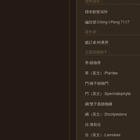
資料識別：
標本館號:826
編目號:Ching-I Peng 7117
著作者：
鑑訂者:柯勇男
主題與關鍵字：
界:植物界
界（英文）:Plantae
門:種子植物門
門（英文）:Spermatophyta
綱:雙子葉植物綱
綱（英文）:Dicotyledons
目:薄荷目
目（英文）:Lamiales