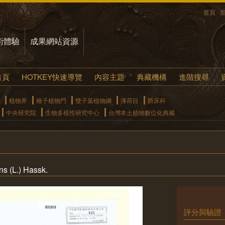
首頁
術體驗
成果網站資源
首頁
HOTKEY快速導覽
內容主題
典藏機構
進階搜尋
植物界
種子植物門
雙子葉植物綱
薄荷目
爵床科
中央研究院
生物多樣性研究中心
台灣本土植物數位化典藏
s (L.) Hassk.
評分與驗證