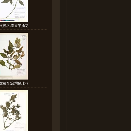
文種名:直立半插花
文種名:台灣鱗球花