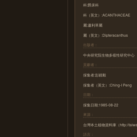
科:爵床科
科（英文）:ACANTHACEAE
屬:蘆利草屬
屬（英文）:Dipteracanthus
出版者：
中央研究院生物多樣性研究中心
貢獻者：
採集者:彭鏡毅
採集者（英文）:Ching-I Peng
日期：
採集日期:1985-08-22
來源：
台灣本土植物資料庫（http://taiwanfl
語言：