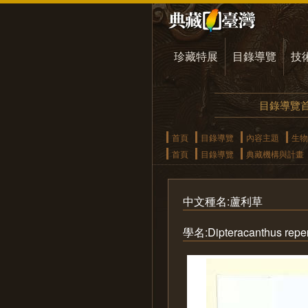
珍藏特展
目錄導覽
技
目錄導覽
首頁
目錄導覽
內容主題
生物
首頁
目錄導覽
典藏機構與計畫
中文種名:蘆利草
學名:Dipteracanthus repen