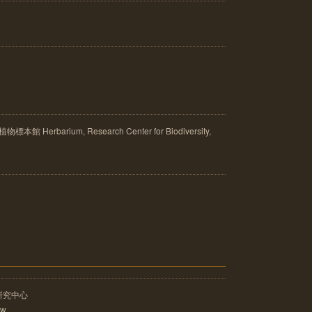
rbarium, Research Center for Biodiversity,
研究中心
tw