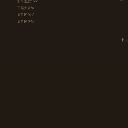
安平追想1661
工藝大冒險
原住民儀式
原住民服飾
中央