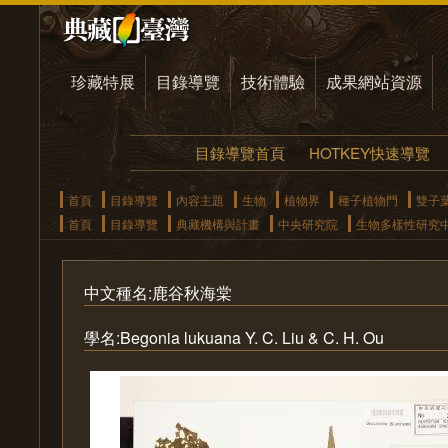
珍藏特展
目錄導覽
技術體驗
成果網站資源
目錄導覽首頁
HOTKEY快速導覽
首頁
目錄導覽
內容主題
生物
植物界
種子植物門
雙子
首頁
目錄導覽
典藏機構與計畫
中央研究院
生物多樣性研究
中文種名:鹿谷秋海棠
學名:Begonia lukuana Y. C. Liu & C. H. Ou