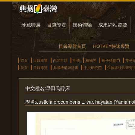
珍藏特展
目錄導覽
技術體驗
成果網站資源
目錄導覽首頁
HOTKEY快速導覽
首頁
目錄導覽
內容主題
生物
植物界
種子植物門
雙子
首頁
目錄導覽
典藏機構與計畫
中央研究院
生物多樣性研究
中文種名:早田氏爵床
學名:Justicia procumbens L. var. hayatae (Yamamo