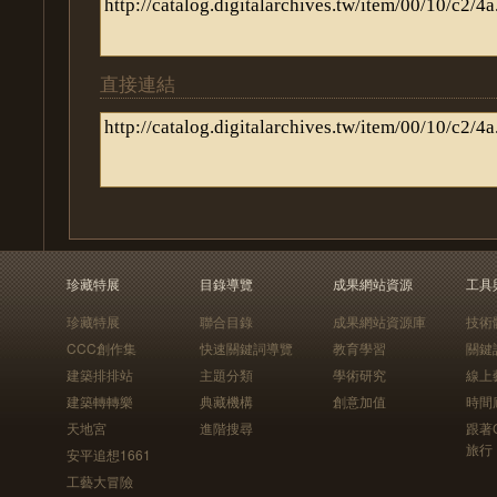
直接連結
珍藏特展
目錄導覽
成果網站資源
工具
珍藏特展
聯合目錄
成果網站資源庫
技術
CCC創作集
快速關鍵詞導覽
教育學習
關鍵
建築排排站
主題分類
學術研究
線上
建築轉轉樂
典藏機構
創意加值
時間
天地宮
進階搜尋
跟著
旅行
安平追想1661
工藝大冒險