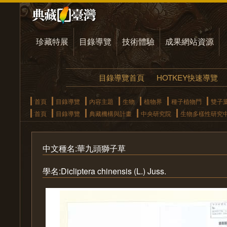
珍藏特展
目錄導覽
技術體驗
成果網站資源
目錄導覽首頁
HOTKEY快速導覽
首頁
目錄導覽
內容主題
生物
植物界
種子植物門
雙子
首頁
目錄導覽
典藏機構與計畫
中央研究院
生物多樣性研究
中文種名:華九頭獅子草
學名:Dicliptera chinensis (L.) Juss.