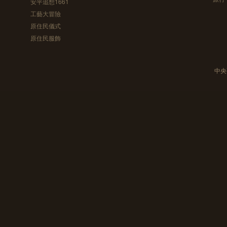
安平追想1661
工藝大冒險
原住民儀式
原住民服飾
中央