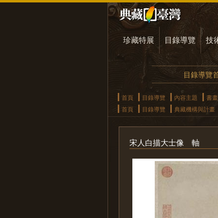
珍藏特展
目錄導覽
技
目錄導覽
首頁
目錄導覽
內容主題
書畫
首頁
目錄導覽
典藏機構與計畫
宋人白描大士像 軸