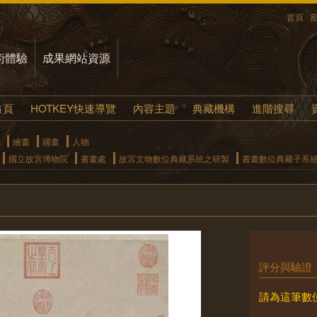
首頁
術體驗
成果網站資源
首頁
HOTKEY快速導覽
內容主題
典藏機構
進階搜尋
繪畫
國畫
人物
國立故宮博物院
書畫處
故宮文物數位典藏系統之研製
書畫數位典藏子系
評分與驗證
請為這筆數