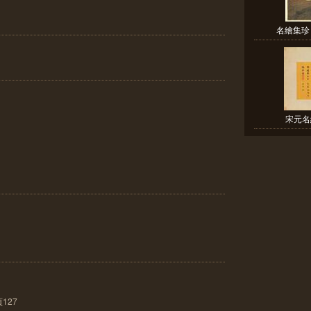
名繪集珍
宋元名
127