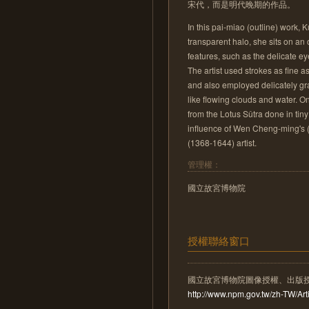
宋代，而是明代晚期的作品。
In this pai-miao (outline) work, 
transparent halo, she sits on an
features, such as the delicate 
The artist used strokes as fine as
and also employed delicately gra
like flowing clouds and water. O
from the Lotus Sûtra done in tiny
influence of Wen Cheng-ming's (1
(1368-1644) artist.
管理權：
國立故宮博物院
授權聯絡窗口
國立故宮博物院圖像授權、出版
http://www.npm.gov.tw/zh-TW/A