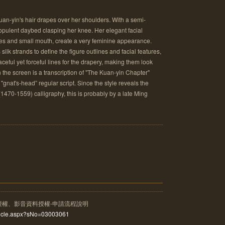
Kuan-yin's hair drapes over her shoulders. With a semi-
 opulent daybed clasping her knee. Her elegant facial
eyes and small mouth, create a very feminine appearance.
 silk strands to define the figure outlines and facial features,
ceful yet forceful lines for the drapery, making them look
n the screen is a transcription of "The Kuan-yin Chapter"
 "gnat's-head” regular script. Since the style reveals the
470-1559) calligraphy, this is probably by a late Ming
授權、影音資料授權-申請流程說明
rticle.aspx?sNo=03003061