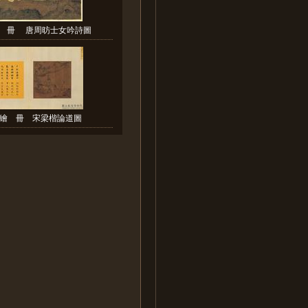
 冊 唐周昉士女吟詩圖
繪 冊 宋梁楷論道圖