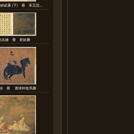
貳冊 (下) 冊 宋王詵...
代名繪 冊 射妖圖
珍 冊 唐韓幹牧馬圖