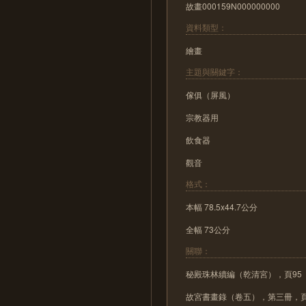
故畫000159N000000000
資料類型：
繪畫
主題與關鍵字：
傢俱（屏風）
宗教器用
飲食器
觀音
格式：
本幅 78.5x44.7公分
全幅 73公分
關聯：
秘殿珠林續編（乾清宮），頁95
故宮書畫錄（卷五），第三冊，頁