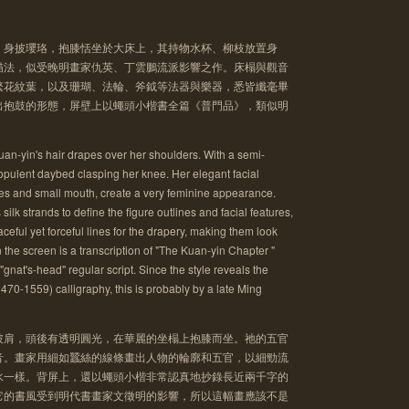
2
，身披瓔珞，抱膝恬坐於大床上，其持物水杯、柳枝放置身
描法，似受晚明畫家仇英、丁雲鵬流派影響之作。床榻與觀音
繁花紋葉，以及珊瑚、法輪、斧鉞等法器與樂器，悉皆纖毫畢
出抱鼓的形態，屏壁上以蠅頭小楷書全篇《普門品》，類似明
Kuan-yin's hair drapes over her shoulders. With a semi-
 opulent daybed clasping her knee. Her elegant facial
eyes and small mouth, create a very feminine appearance.
 silk strands to define the figure outlines and facial features,
ceful yet forceful lines for the drapery, making them look
 the screen is a transcription of "The Kuan-yin Chapter "
"gnat's-head" regular script. Since the style reveals the
70-1559) calligraphy, this is probably by a late Ming
披肩，頭後有透明圓光，在華麗的坐榻上抱膝而坐。祂的五官
音。畫家用細如蠶絲的線條畫出人物的輪廓和五官，以細勁流
水一樣。背屏上，還以蠅頭小楷非常認真地抄錄長近兩千字的
它的書風受到明代書畫家文徵明的影響，所以這幅畫應該不是