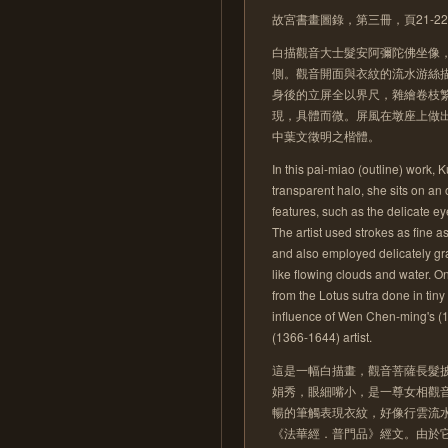
故宮書畫圖錄，第三冊，頁21-2
白描觀音大士髮安阿彌陀佛坐像
側。觀音開面與衣紋的流水游絲
身後的立屏全以界尺，雜繪卷枝
現，具體而微。屏風在墩座上做
中葉文徵明之楷體。
In this pai-miao (outline) work, 
transparent halo, she sits on an
features, such as the delicate 
The artist used strokes as fine as
and also employed delicately gra
like flowing clouds and water. On
from the Lotus sutra done in tiny 
influence of Wen Chen-ming's (14
(1366-1644) artist.
這是一幅白描畫，觀音菩薩長髮
娟秀，眼細嘴小，是一尊女相觀
暢的筆觸表現衣紋，好像行雲流
《法華經．普門品》經文。由於