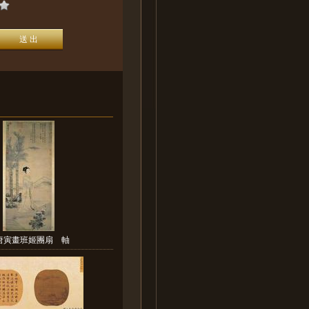
唐寅畫班姬團扇 軸