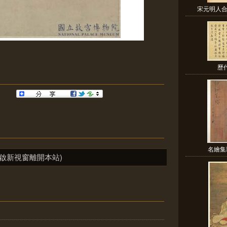
宋元明人合錦
歷
名繪集
啟新視窗離開本站)