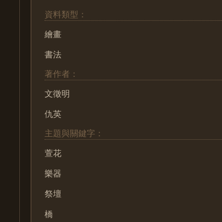
資料類型：
繪畫
書法
著作者：
文徵明
仇英
主題與關鍵字：
萱花
樂器
祭壇
橋