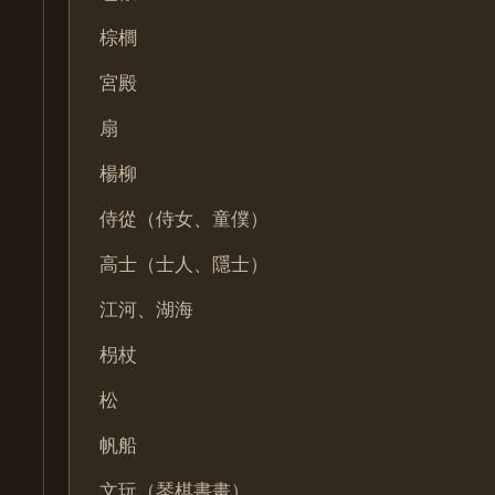
棕櫚
宮殿
扇
楊柳
侍從（侍女、童僕）
高士（士人、隱士）
江河、湖海
枴杖
松
帆船
文玩（琴棋書畫）