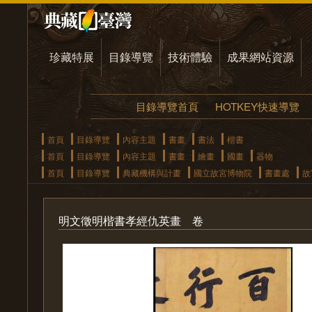
珍藏特展
目錄導覽
技術體驗
成果網站資源
目錄導覽首頁
HOTKEY快速導覽
首頁
目錄導覽
內容主題
書畫
書法
楷書
首頁
目錄導覽
內容主題
書畫
繪畫
國畫
器物
首頁
目錄導覽
典藏機構與計畫
國立故宮博物院
書畫處
故
明文徵明楷書孝經仇英畫 卷