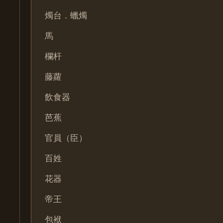
燭台．蠟燭
馬
欄杆
藤蘿
飲食器
芭蕉
官員（臣）
百姓
花器
帝王
包袱