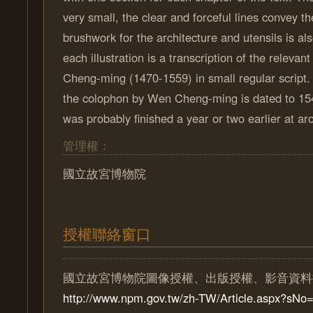
very small, the clear and forceful lines convey the
brushwork for the architecture and utensils is al
each illustration is a transcription of the relev
Cheng-ming (1470-1559) in small regular script
the colophon by Wen Cheng-ming is dated to 1546
was probably finished a year or two earlier at a
管理權：
國立故宮博物院
授權聯絡窗口
國立故宮博物院圖像授權、出版授權、影音資料
http://www.npm.gov.tw/zh-TW/Article.aspx?sN