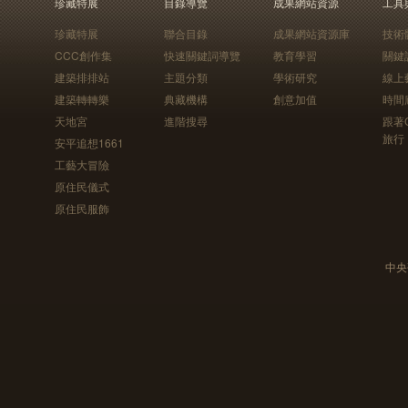
珍藏特展
目錄導覽
成果網站資源
工具
珍藏特展
聯合目錄
成果網站資源庫
技術
CCC創作集
快速關鍵詞導覽
教育學習
關鍵
建築排排站
主題分類
學術研究
線上
建築轉轉樂
典藏機構
創意加值
時間
天地宮
進階搜尋
跟著
旅行
安平追想1661
工藝大冒險
原住民儀式
原住民服飾
中央