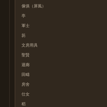
傢俱（屏風）
亭
軍士
笏
文房用具
聖賢
迴廊
田疇
房舍
仕女
稻