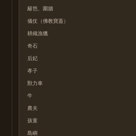
籬笆、圍牆
儀仗（佛教寶蓋）
耕織漁獵
奇石
后妃
孝子
獸力車
牛
農夫
孩童
島嶼