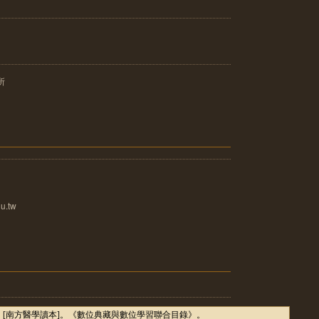
所
u.tw