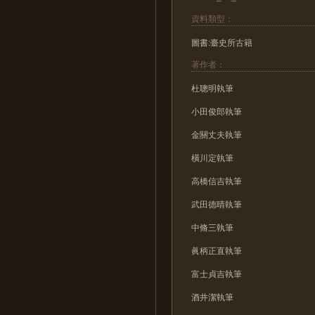
資料類型：
圖書:臺史所古籍
著作者：
杜聰明執筆
小田俊郎執筆
金關丈夫執筆
橫川定執筆
高橋信吉執筆
武田德晴執筆
中脩三執筆
眞柄正直執筆
富士貞吉執筆
酒井潔執筆