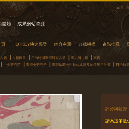
首頁
術體驗
成果網站資源
首頁
HOTKEY快速導覽
內容主題
典藏機構
進階搜尋
古籍
古籍圖書
日治時期臺灣研究古籍
臺史所古籍
圖書
中央研究院
臺灣史研究所
臺灣珍藏史料數位典藏及加值應用計畫
日治時
評分與驗證
請為這筆數