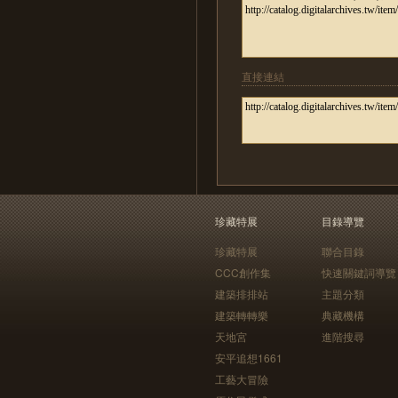
直接連結
珍藏特展
目錄導覽
珍藏特展
聯合目錄
CCC創作集
快速關鍵詞導覽
建築排排站
主題分類
建築轉轉樂
典藏機構
天地宮
進階搜尋
安平追想1661
工藝大冒險