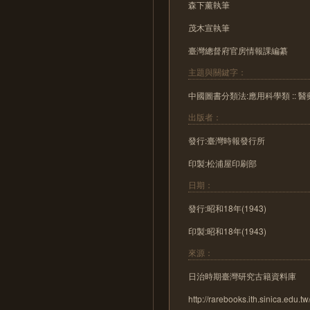
森下薰執筆
茂木宣執筆
臺灣總督府官房情報課編纂
主題與關鍵字：
中國圖書分類法:應用科學類 :: 醫
出版者：
發行:臺灣時報發行所
印製:松浦屋印刷部
日期：
發行:昭和18年(1943)
印製:昭和18年(1943)
來源：
日治時期臺灣研究古籍資料庫
http://rarebooks.ith.sinica.edu.tw