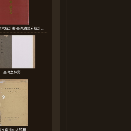
六統計書 臺灣總督府統計...
臺灣之林野
南支南洋の人類相