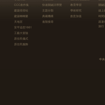
CCC創作集
快速關鍵詞導覽
教育學習
關鍵
建築排排站
主題分類
學術研究
線上
建築轉轉樂
典藏機構
創意加值
時間
天地宮
進階搜尋
跟著
旅行
安平追想1661
工藝大冒險
原住民儀式
原住民服飾
中央