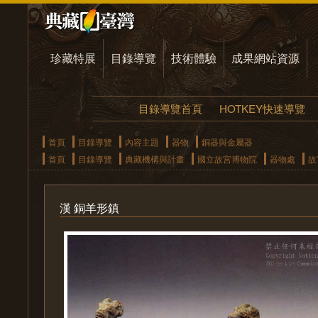
珍藏特展
目錄導覽
技術體驗
成果網站資源
目錄導覽首頁
HOTKEY快速導覽
首頁
目錄導覽
內容主題
器物
銅器與金屬器
首頁
目錄導覽
典藏機構與計畫
國立故宮博物院
器物處
故
漢 銅羊形鎮