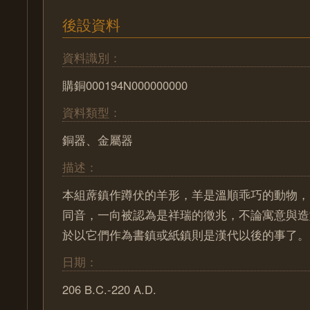
後設資料
資料識別：
購銅000194N000000000
資料類型：
銅器、金屬器
描述：
本組蓆鎮作蹲伏的羊形，羊是溫順乖巧的動物，
同音，一向被認為是祥瑞的徵兆，不論寓意與造
於以它們作為書鎮或紙鎮則是漢代以後的事了。
日期：
206 B.C.-220 A.D.