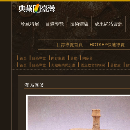
珍藏特展
目錄導覽
技術體驗
成果網站資源
目錄導覽首頁
HOTKEY快速導覽
首頁
目錄導覽
內容主題
器物
陶瓷器
首頁
目錄導覽
典藏機構與計畫
國立故宮博物院
器物處
故
漢 灰陶釜