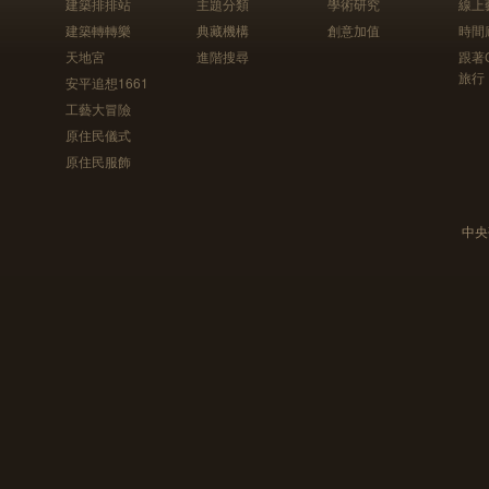
建築排排站
主題分類
學術研究
線上
建築轉轉樂
典藏機構
創意加值
時間
天地宮
進階搜尋
跟著
旅行
安平追想1661
工藝大冒險
原住民儀式
原住民服飾
中央