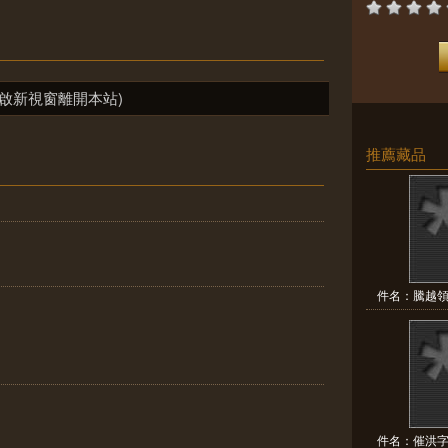
啟新視窗離開本站)
推薦藏品
件名：騰越領
件名：催洪字