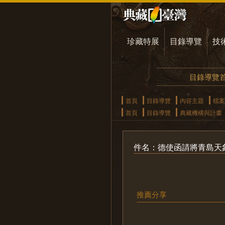
珍藏特展
目錄導覽
技
目錄導覽
首頁
目錄導覽
內容主題
檔案
首頁
目錄導覽
典藏機構與計畫
件名：德使函請將青島天
推薦分享