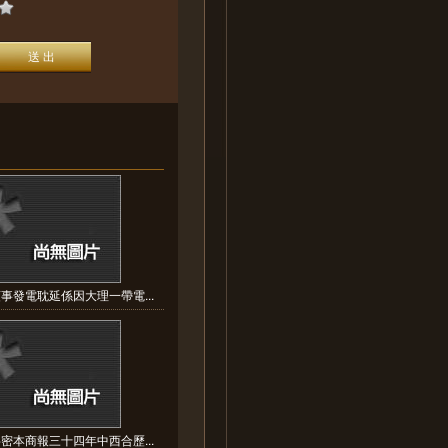
事發電耽延係因大理一帶電...
密本商報三十四年中西合歷...