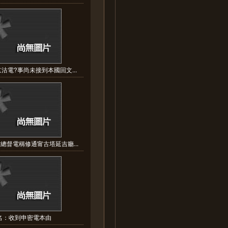
沽電?事尚未接到本國回文...
總督電稱修通甯古塔延吉廳...
名：收到申密電本由