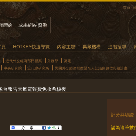
首頁
術體驗
成果網站資源
首頁
HOTKEY快速導覽
內容主題
典藏機構
進階搜尋
近代外交經濟部門檔案
外務部
郵電
中央研究院
近代史研究所
民國外交經濟檔案暨名人知識庫數位典藏計畫
象台報告天氣電報費免收希核復
評分與驗證
請為這筆數