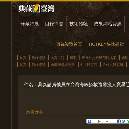
珍藏特展
目錄導覽
技術體驗
成果網站資源
目錄導覽首頁
HOTKEY快速導覽
首頁
目錄導覽
內容主題
檔案
近代外交經濟部門檔案
總理
首頁
目錄導覽
典藏機構與計畫
中央研究院
近代史研究所
件名：具奏請賞俄員在台灣海峽搭救遭難漁人寶星
推薦分享