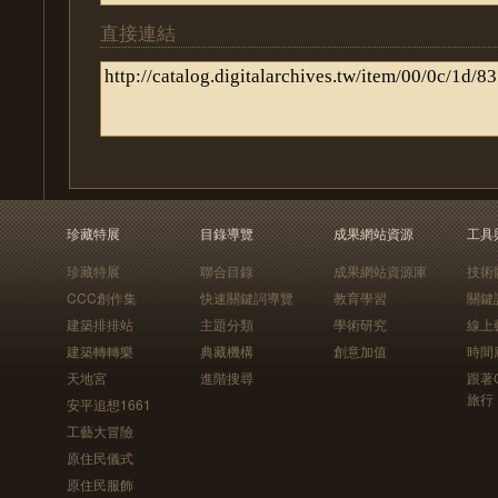
直接連結
珍藏特展
目錄導覽
成果網站資源
工具
珍藏特展
聯合目錄
成果網站資源庫
技術
CCC創作集
快速關鍵詞導覽
教育學習
關鍵
建築排排站
主題分類
學術研究
線上
建築轉轉樂
典藏機構
創意加值
時間
天地宮
進階搜尋
跟著
旅行
安平追想1661
工藝大冒險
原住民儀式
原住民服飾