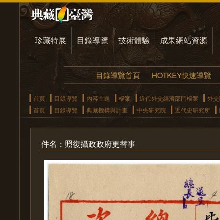
珍藏特展
目錄導覽
技術體驗
成果網站資源
目錄導覽首頁
HOTKEY快速導覽
首頁
目錄導覽
內容主題
檔案
近代外交經濟部門檔案
外交
首頁
目錄導覽
典藏機構與計畫
中央研究院
近代史研究所
件名：照復攝政政府更替事