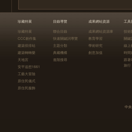
珍藏特展
目錄導覽
成果網站資源
工具
珍藏特展
聯合目錄
成果網站資源庫
技術
CCC創作集
快速關鍵詞導覽
教育學習
關鍵
建築排排站
主題分類
學術研究
線上
建築轉轉樂
典藏機構
創意加值
時間
天地宮
進階搜尋
跟著
旅行
安平追想1661
工藝大冒險
原住民儀式
原住民服飾
中央