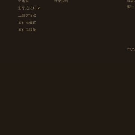
天地宮
進階搜尋
跟著
旅行
安平追想1661
工藝大冒險
原住民儀式
原住民服飾
中央