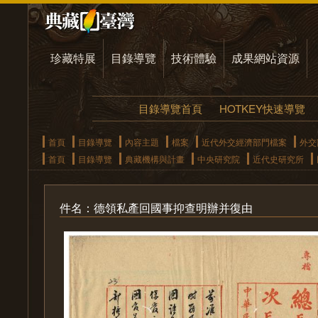
珍藏特展
目錄導覽
技術體驗
成果網站資源
目錄導覽首頁
HOTKEY快速導覽
首頁
目錄導覽
內容主題
檔案
近代外交經濟部門檔案
外交
首頁
目錄導覽
典藏機構與計畫
中央研究院
近代史研究所
件名：德領私產回國事抑查明辦并復由