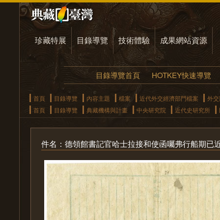
珍藏特展
目錄導覽
技術體驗
成果網站資源
目錄導覽首頁
HOTKEY快速導覽
首頁
目錄導覽
內容主題
檔案
近代外交經濟部門檔案
外交
首頁
目錄導覽
典藏機構與計畫
中央研究院
近代史研究所
件名：德領館書記官哈士拉接和使函囑弗行船期已