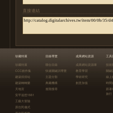
直接連結
珍藏特展
目錄導覽
成果網站資源
工具
珍藏特展
聯合目錄
成果網站資源庫
技術
CCC創作集
快速關鍵詞導覽
教育學習
關鍵
建築排排站
主題分類
學術研究
線上
建築轉轉樂
典藏機構
創意加值
時間
天地宮
進階搜尋
跟著
旅行
安平追想1661
工藝大冒險
原住民儀式
原住民服飾