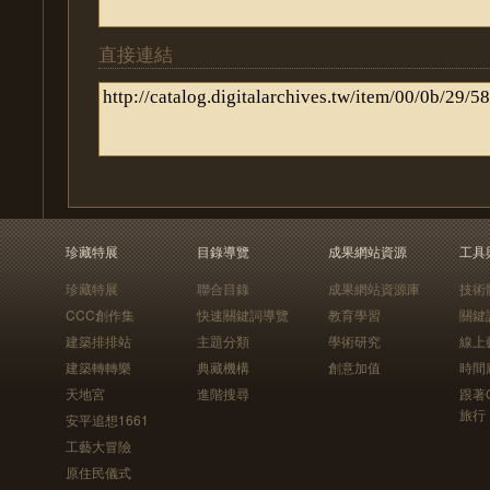
直接連結
珍藏特展
目錄導覽
成果網站資源
工具
珍藏特展
聯合目錄
成果網站資源庫
技術
CCC創作集
快速關鍵詞導覽
教育學習
關鍵
建築排排站
主題分類
學術研究
線上
建築轉轉樂
典藏機構
創意加值
時間
天地宮
進階搜尋
跟著
旅行
安平追想1661
工藝大冒險
原住民儀式