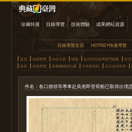
珍藏特展
目錄導覽
技術體驗
成果網站資源
目錄導覽首頁
HOTKEY快速導覽
首頁
目錄導覽
內容主題
檔案
近代外交經濟部門檔案
外交
首頁
目錄導覽
典藏機構與計畫
中央研究院
近代史研究所
件名：各口德領等專車赴吳淞即登荷船已取得出境