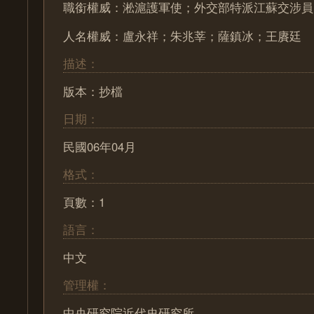
職銜權威：淞滬護軍使；外交部特派江蘇交涉員
人名權威：盧永祥；朱兆莘；薩鎮冰；王賡廷
描述：
版本：抄檔
日期：
民國06年04月
格式：
頁數：1
語言：
中文
管理權：
中央研究院近代史研究所