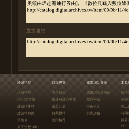
直接連結
珍藏特展
目錄導覽
成果網站資源
工具
珍藏特展
聯合目錄
成果網站資源庫
技術
CCC創作集
快速關鍵詞導覽
教育學習
關鍵
建築排排站
主題分類
學術研究
線上
建築轉轉樂
典藏機構
創意加值
時間
天地宮
進階搜尋
跟著
旅行
安平追想1661