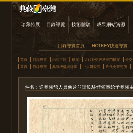
珍藏特展
目錄導覽
技術體驗
成果網站資源
目錄導覽首頁
HOTKEY快速導覽
首頁
目錄導覽
內容主題
檔案
近代外交經濟部門檔案
外交
首頁
目錄導覽
典藏機構與計畫
中央研究院
近代史研究所
件名：送奧領館人員像片並請飭駐煙領事給予奧領