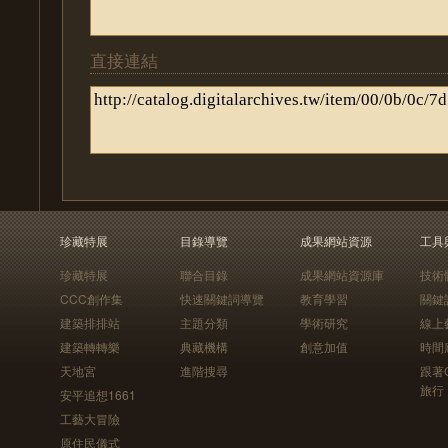
直接連結
珍藏特展
目錄導覽
成果網站資源
工具
珍藏特展
聯合目錄
成果網站資源庫
技術
CCC創作集
快速關鍵詞導覽
教育學習
關鍵
建築排排站
主題分類
學術研究
線上
建築轉轉樂
典藏機構
創意加值
時間
天地宮
進階搜尋
跟著
旅行
安平追想1661
工藝大冒險
原住民儀式