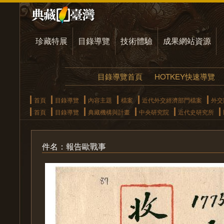
珍藏特展
目錄導覽
技術體驗
成果網站資源
目錄導覽首頁
HOTKEY快速導覽
首頁
目錄導覽
內容主題
檔案
近代外交經濟部門檔案
外交
首頁
目錄導覽
典藏機構與計畫
中央研究院
近代史研究所
件名：報告歐戰事