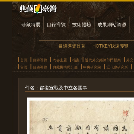
珍藏特展
目錄導覽
技術體驗
成果網站資源
目錄導覽首頁
HOTKEY快速導覽
首頁
目錄導覽
內容主題
檔案
近代外交經濟部門檔案
外交
首頁
目錄導覽
典藏機構與計畫
中央研究院
近代史研究所
件名：咨復宣戰及中立各國事