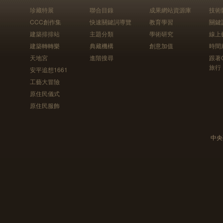
珍藏特展
聯合目錄
成果網站資源庫
技術
CCC創作集
快速關鍵詞導覽
教育學習
關鍵
建築排排站
主題分類
學術研究
線上
建築轉轉樂
典藏機構
創意加值
時間
天地宮
進階搜尋
跟著
旅行
安平追想1661
工藝大冒險
原住民儀式
原住民服飾
中央