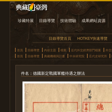
珍藏特展
目錄導覽
技術體驗
成果網站資源
目錄導覽首頁
HOTKEY快速導覽
首頁
目錄導覽
內容主題
檔案
近代外交經濟部門檔案
外交
首頁
目錄導覽
典藏機構與計畫
中央研究院
近代史研究所
件名：德國新定戰國軍艦待遇之辦法