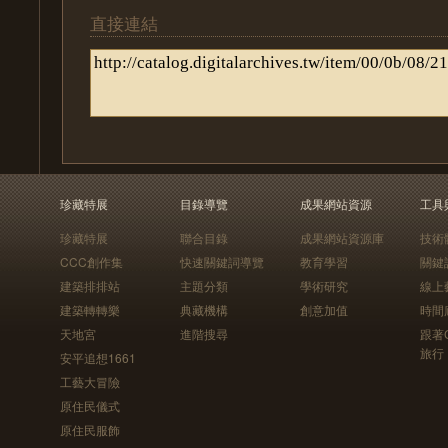
直接連結
珍藏特展
目錄導覽
成果網站資源
工具
珍藏特展
聯合目錄
成果網站資源庫
技術
CCC創作集
快速關鍵詞導覽
教育學習
關鍵
建築排排站
主題分類
學術研究
線上
建築轉轉樂
典藏機構
創意加值
時間
天地宮
進階搜尋
跟著
旅行
安平追想1661
工藝大冒險
原住民儀式
原住民服飾