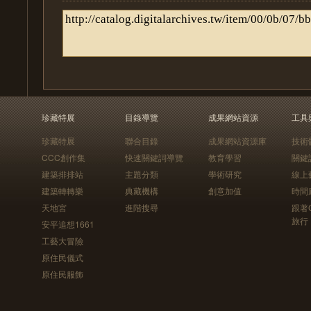
珍藏特展
目錄導覽
成果網站資源
工具
珍藏特展
聯合目錄
成果網站資源庫
技術
CCC創作集
快速關鍵詞導覽
教育學習
關鍵
建築排排站
主題分類
學術研究
線上
建築轉轉樂
典藏機構
創意加值
時間
天地宮
進階搜尋
跟著
旅行
安平追想1661
工藝大冒險
原住民儀式
原住民服飾