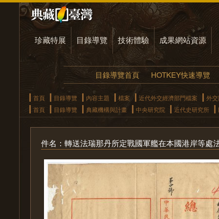
珍藏特展
目錄導覽
技術體驗
成果網站資源
目錄導覽首頁
HOTKEY快速導覽
首頁
目錄導覽
內容主題
檔案
近代外交經濟部門檔案
外交
首頁
目錄導覽
典藏機構與計畫
中央研究院
近代史研究所
件名：轉送法瑞那丹所定戰國軍艦在本國港岸等處