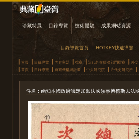
珍藏特展
目錄導覽
技術體驗
成果網站資源
目錄導覽首頁
HOTKEY快速導覽
首頁
目錄導覽
內容主題
檔案
近代外交經濟部門檔案
外交
首頁
目錄導覽
典藏機構與計畫
中央研究院
近代史研究所
件名：函知本國政府議定加派法國領事博德斯以法