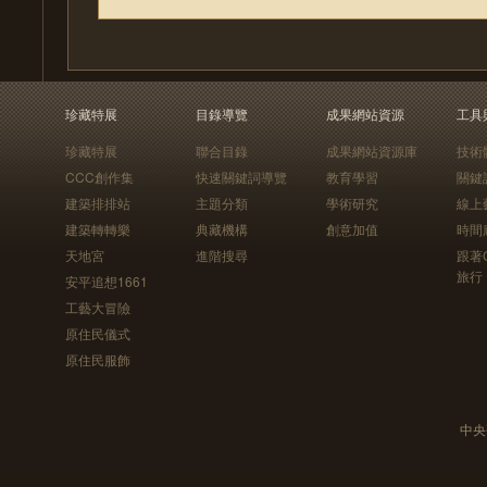
珍藏特展
目錄導覽
成果網站資源
工具
珍藏特展
聯合目錄
成果網站資源庫
技術
CCC創作集
快速關鍵詞導覽
教育學習
關鍵
建築排排站
主題分類
學術研究
線上
建築轉轉樂
典藏機構
創意加值
時間
天地宮
進階搜尋
跟著
旅行
安平追想1661
工藝大冒險
原住民儀式
原住民服飾
中央