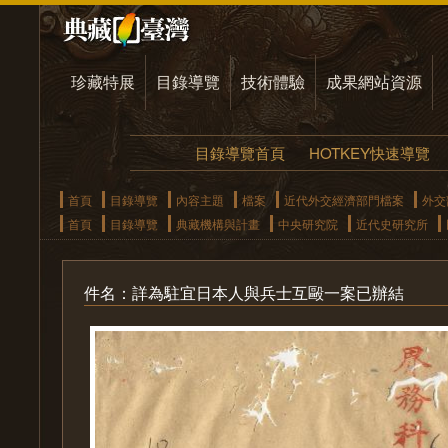
珍藏特展
目錄導覽
技術體驗
成果網站資源
目錄導覽首頁
HOTKEY快速導覽
首頁
目錄導覽
內容主題
檔案
近代外交經濟部門檔案
外交
首頁
目錄導覽
典藏機構與計畫
中央研究院
近代史研究所
件名：詳為駐宜日本人與兵士互毆一案已辦結