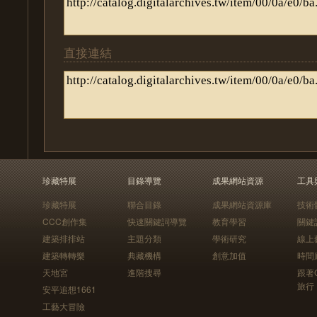
直接連結
珍藏特展
目錄導覽
成果網站資源
工具
珍藏特展
聯合目錄
成果網站資源庫
技術
CCC創作集
快速關鍵詞導覽
教育學習
關鍵
建築排排站
主題分類
學術研究
線上
建築轉轉樂
典藏機構
創意加值
時間
天地宮
進階搜尋
跟著
旅行
安平追想1661
工藝大冒險