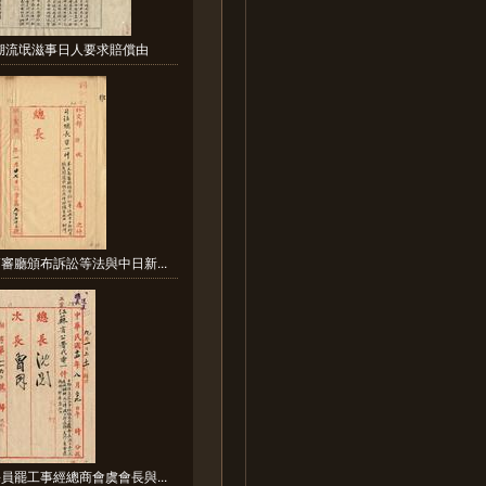
湖流氓滋事日人要求賠償由
審廳頒布訴訟等法與中日新...
員罷工事經總商會虞會長與...