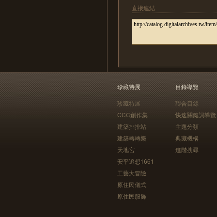
直接連結
珍藏特展
目錄導覽
珍藏特展
聯合目錄
CCC創作集
快速關鍵詞導覽
建築排排站
主題分類
建築轉轉樂
典藏機構
天地宮
進階搜尋
安平追想1661
工藝大冒險
原住民儀式
原住民服飾