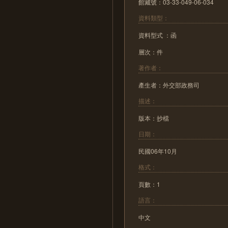
館藏號：03-33-049-06-034
資料類型：
資料型式 ：函
層次：件
著作者：
產生者：外交部政務司
描述：
版本：抄檔
日期：
民國06年10月
格式：
頁數：1
語言：
中文