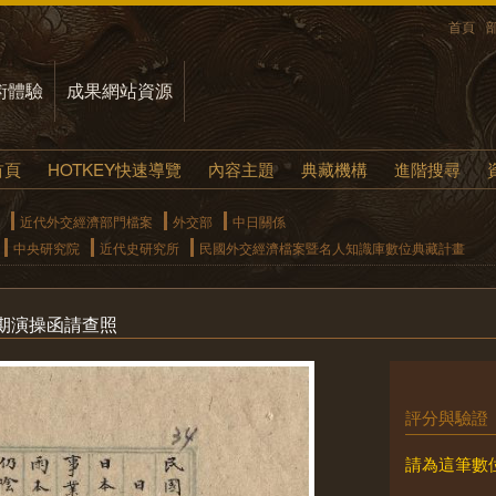
首頁
術體驗
成果網站資源
首頁
HOTKEY快速導覽
內容主題
典藏機構
進階搜尋
近代外交經濟部門檔案
外交部
中日關係
中央研究院
近代史研究所
民國外交經濟檔案暨名人知識庫數位典藏計畫
期演操函請查照
評分與驗證
請為這筆數