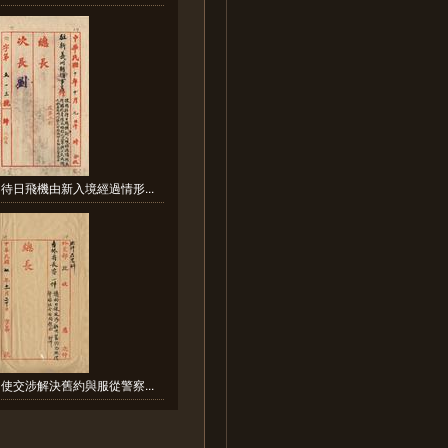
待日飛機由新入境經過情形...
使交涉解決舊約與服從警察...