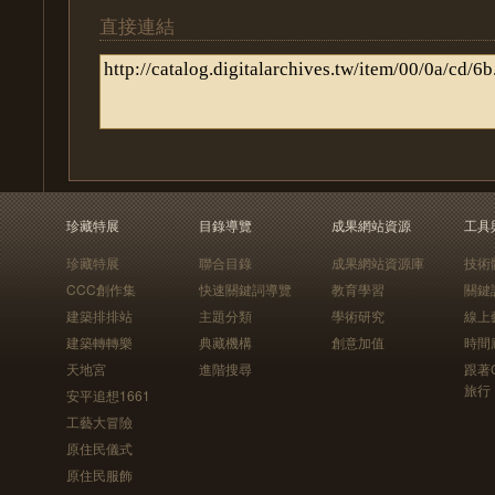
直接連結
珍藏特展
目錄導覽
成果網站資源
工具
珍藏特展
聯合目錄
成果網站資源庫
技術
CCC創作集
快速關鍵詞導覽
教育學習
關鍵
建築排排站
主題分類
學術研究
線上
建築轉轉樂
典藏機構
創意加值
時間
天地宮
進階搜尋
跟著
旅行
安平追想1661
工藝大冒險
原住民儀式
原住民服飾