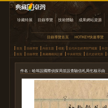
珍藏特展
目錄導覽
技術體驗
成果網站資源
目錄導覽首頁
HOTKEY快速導覽
首頁
目錄導覽
內容主題
檔案
近代外交經濟部門檔案
外交
首頁
目錄導覽
典藏機構與計畫
中央研究院
近代史研究所
件名：哈埠設國際偵探局並設查驗信札局乞核示由