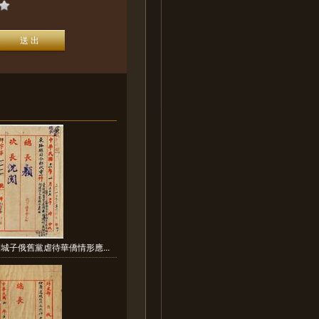
城子俄舊黨虐待華僑情形應...