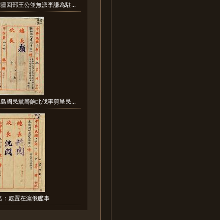
疆回部王公並無派李謙為駐...
島國民黨籌餉北伐事剪呈民...
名：處置在滬俄艦事