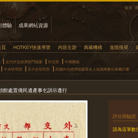
首頁
術體驗
成果網站資源
首頁
HOTKEY快速導覽
內容主題
典藏機構
進階搜尋
近代外交經濟部門檔案
外交部
中俄關係
中央研究院
近代史研究所
民國外交經濟檔案暨名人知識庫數位典藏計畫
領館處置僑民遺產事乞訓示遵行
評分與驗證
請為這筆數