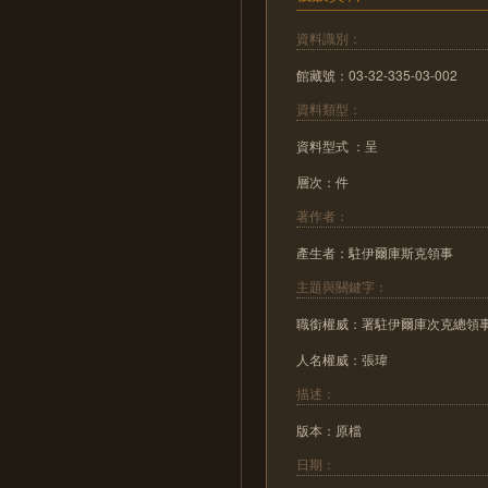
資料識別：
館藏號：03-32-335-03-002
資料類型：
資料型式 ：呈
層次：件
著作者：
產生者：駐伊爾庫斯克領事
主題與關鍵字：
職銜權威：署駐伊爾庫次克總領
人名權威：張瑋
描述：
版本：原檔
日期：