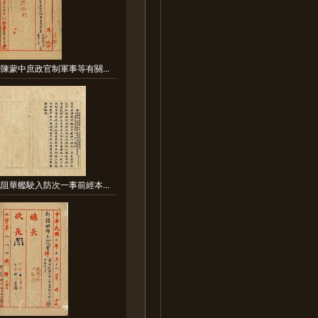
陳蒙中庶政官制軍事等有關...
阻華艦駛入防次一事前經本...