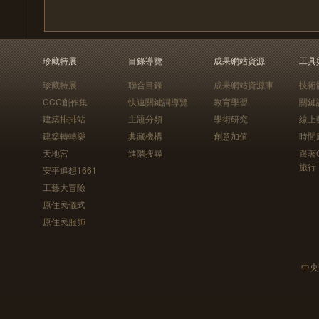
珍藏特展
目錄導覽
成果網站資源
工具
珍藏特展
聯合目錄
成果網站資源庫
技術
CCC創作集
快速關鍵詞導覽
教育學習
關鍵
建築排排站
主題分類
學術研究
線上
建築轉轉樂
典藏機構
創意加值
時間
天地宮
進階搜尋
跟著
旅行
安平追想1661
工藝大冒險
原住民儀式
原住民服飾
中央