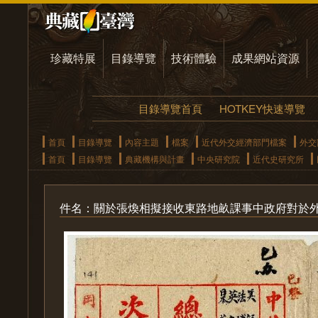
珍藏特展
目錄導覽
技術體驗
成果網站資源
目錄導覽首頁
HOTKEY快速導覽
首頁
目錄導覽
內容主題
檔案
近代外交經濟部門檔案
外交
首頁
目錄導覽
典藏機構與計畫
中央研究院
近代史研究所
件名：關於張煥相擬接收東路地畝課事中政府對於