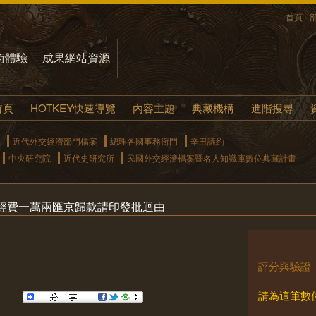
首頁
術體驗
成果網站資源
首頁
HOTKEY快速導覽
內容主題
典藏機構
進階搜尋
近代外交經濟部門檔案
總理各國事務衙門
辛丑議約
中央研究院
近代史研究所
民國外交經濟檔案暨名人知識庫數位典藏計畫
經費一萬兩匯京歸款請印發批迴由
評分與驗證
請為這筆數