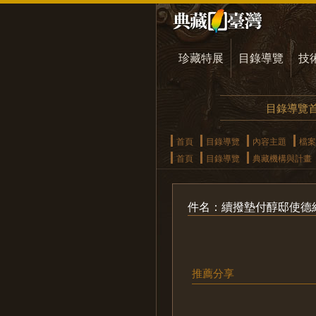
珍藏特展
目錄導覽
技
目錄導覽
首頁
目錄導覽
內容主題
檔案
首頁
目錄導覽
典藏機構與計畫
件名：續撥墊付醇邸使德
推薦分享