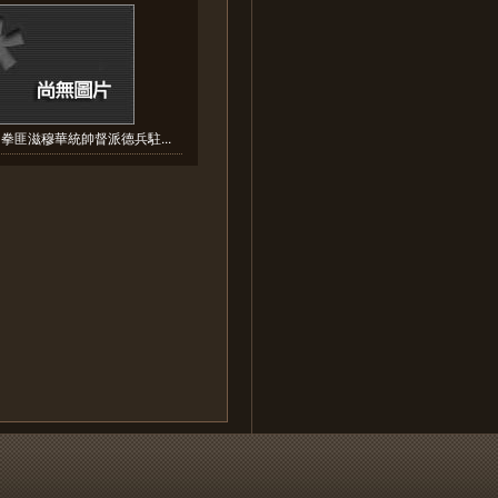
拳匪滋穆華統帥督派德兵駐...