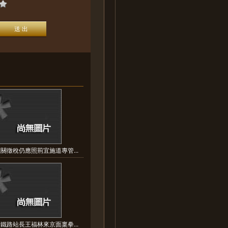
關徵稅仍應照荊宜施道專管...
鐵路站長王福林來京面稟拳...