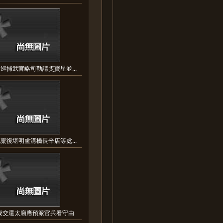
巡捕武官略司勒請獎寶星並...
稟復堪明盧溝橋長辛店等處...
擬交還太廟應預派官兵看守由