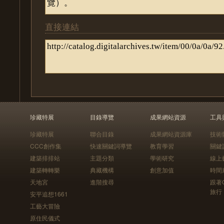
直接連結
珍藏特展
目錄導覽
成果網站資源
工具
珍藏特展
聯合目錄
成果網站資源庫
技術
CCC創作集
快速關鍵詞導覽
教育學習
關鍵
建築排排站
主題分類
學術研究
線上
建築轉轉樂
典藏機構
創意加值
時間
天地宮
進階搜尋
跟著
旅行
安平追想1661
工藝大冒險
原住民儀式