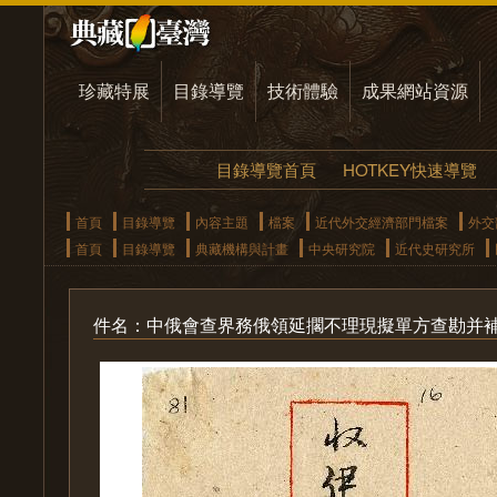
珍藏特展
目錄導覽
技術體驗
成果網站資源
目錄導覽首頁
HOTKEY快速導覽
首頁
目錄導覽
內容主題
檔案
近代外交經濟部門檔案
外交
首頁
目錄導覽
典藏機構與計畫
中央研究院
近代史研究所
件名：中俄會查界務俄領延擱不理現擬單方查勘并