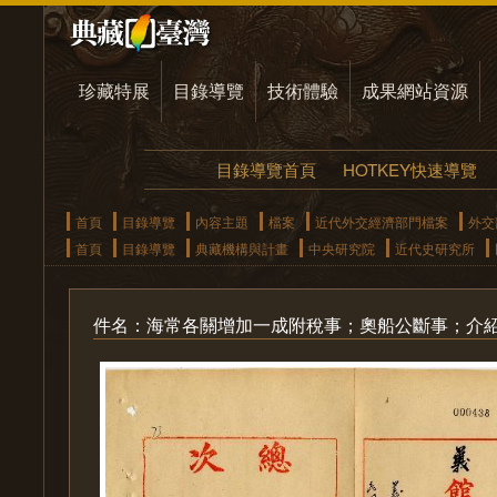
珍藏特展
目錄導覽
技術體驗
成果網站資源
目錄導覽首頁
HOTKEY快速導覽
首頁
目錄導覽
內容主題
檔案
近代外交經濟部門檔案
外交
首頁
目錄導覽
典藏機構與計畫
中央研究院
近代史研究所
件名：海常各關增加一成附稅事；奧船公斷事；介