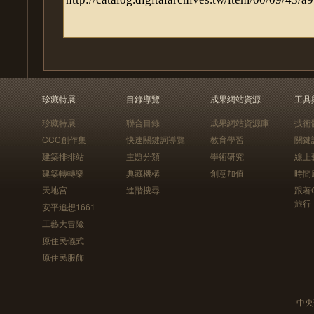
珍藏特展
目錄導覽
成果網站資源
工具
珍藏特展
聯合目錄
成果網站資源庫
技術
CCC創作集
快速關鍵詞導覽
教育學習
關鍵
建築排排站
主題分類
學術研究
線上
建築轉轉樂
典藏機構
創意加值
時間
天地宮
進階搜尋
跟著
旅行
安平追想1661
工藝大冒險
原住民儀式
原住民服飾
中央