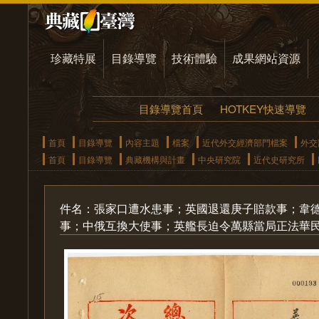
珍藏特展
目錄導覽
技術體驗
成果網站資源
目錄導覽首頁
HOTKEY快速導覽
首頁
目錄導覽
內容主題
檔案
近代外交經濟部門檔案
外交
首頁
目錄導覽
典藏機構與計畫
中央研究院
近代史研究所
件名：張家口遭水患事；英國退還庚子賠款事；韋
事；中俄互換大使事；英艦長迫令萬縣當局正法華