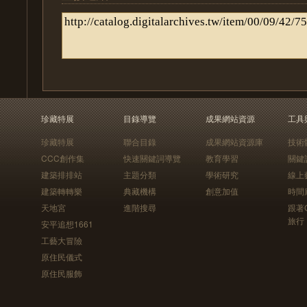
珍藏特展
目錄導覽
成果網站資源
工具
珍藏特展
聯合目錄
成果網站資源庫
技術
CCC創作集
快速關鍵詞導覽
教育學習
關鍵
建築排排站
主題分類
學術研究
線上
建築轉轉樂
典藏機構
創意加值
時間
天地宮
進階搜尋
跟著
旅行
安平追想1661
工藝大冒險
原住民儀式
原住民服飾