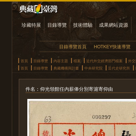
珍藏特展
目錄導覽
技術體驗
成果網站資源
目錄導覽首頁
HOTKEY快速導覽
首頁
目錄導覽
內容主題
檔案
近代外交經濟部門檔案
外交
首頁
目錄導覽
典藏機構與計畫
中央研究院
近代史研究所
件名：仰光領館任內薪俸分別寄滬寄仰由