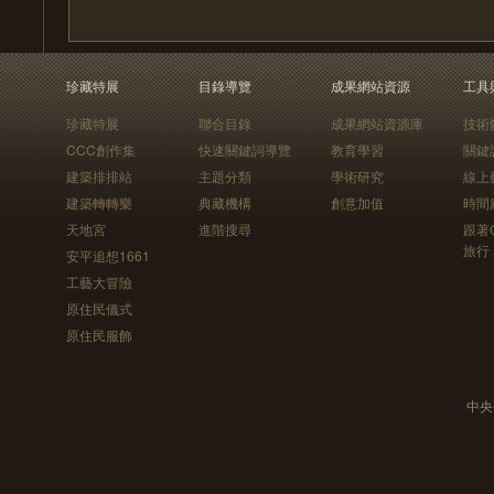
珍藏特展
目錄導覽
成果網站資源
工具
珍藏特展
聯合目錄
成果網站資源庫
技術
CCC創作集
快速關鍵詞導覽
教育學習
關鍵
建築排排站
主題分類
學術研究
線上
建築轉轉樂
典藏機構
創意加值
時間
天地宮
進階搜尋
跟著
旅行
安平追想1661
工藝大冒險
原住民儀式
原住民服飾
中央