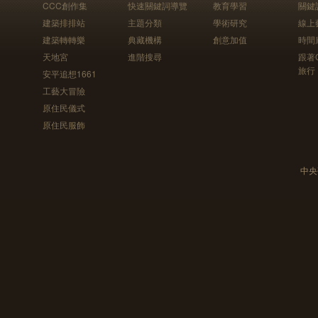
CCC創作集
快速關鍵詞導覽
教育學習
關鍵
建築排排站
主題分類
學術研究
線上
建築轉轉樂
典藏機構
創意加值
時間
天地宮
進階搜尋
跟著
旅行
安平追想1661
工藝大冒險
原住民儀式
原住民服飾
中央