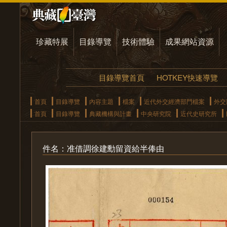
珍藏特展
目錄導覽
技術體驗
成果網站資源
目錄導覽首頁
HOTKEY快速導覽
首頁
目錄導覽
內容主題
檔案
近代外交經濟部門檔案
外交
首頁
目錄導覽
典藏機構與計畫
中央研究院
近代史研究所
件名：准借調徐建勳留資給半俸由