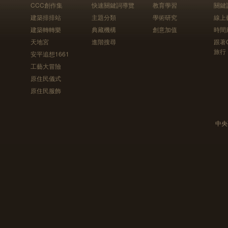
CCC創作集
快速關鍵詞導覽
教育學習
關鍵
建築排排站
主題分類
學術研究
線上
建築轉轉樂
典藏機構
創意加值
時間
天地宮
進階搜尋
跟著
旅行
安平追想1661
工藝大冒險
原住民儀式
原住民服飾
中央