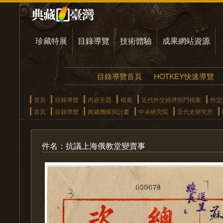
珍藏特展
目錄導覽
技術體驗
成果網站資源
目錄導覽首頁
HOTKEY快速導覽
首頁
目錄導覽
內容主題
檔案
近代外交經濟部門檔案
外交
首頁
目錄導覽
典藏機構與計畫
中央研究院
近代史研究所
件名：抗議上海俄教堂變賣事