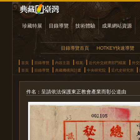
珍藏特展
目錄導覽
技術體驗
成果網站資源
目錄導覽首頁
HOTKEY快速導覽
首頁
目錄導覽
內容主題
檔案
近代外交經濟部門檔案
外交
首頁
目錄導覽
典藏機構與計畫
中央研究院
近代史研究所
件名：呈請依法保護東正教會產業而彰公道由