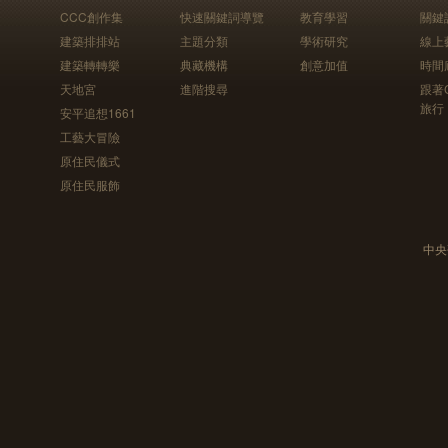
CCC創作集
快速關鍵詞導覽
教育學習
關鍵
建築排排站
主題分類
學術研究
線上
建築轉轉樂
典藏機構
創意加值
時間
天地宮
進階搜尋
跟著
旅行
安平追想1661
工藝大冒險
原住民儀式
原住民服飾
中央