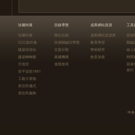
珍藏特展
目錄導覽
成果網站資源
工具
珍藏特展
聯合目錄
成果網站資源庫
技術
CCC創作集
快速關鍵詞導覽
教育學習
關鍵
建築排排站
主題分類
學術研究
線上
建築轉轉樂
典藏機構
創意加值
時間
天地宮
進階搜尋
跟著
旅行
安平追想1661
工藝大冒險
原住民儀式
原住民服飾
中央