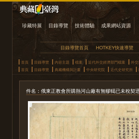
珍藏特展
目錄導覽
技術體驗
成果網站資源
目錄導覽首頁
HOTKEY快速導覽
首頁
目錄導覽
內容主題
檔案
近代外交經濟部門檔案
外交
首頁
目錄導覽
典藏機構與計畫
中央研究院
近代史研究所
件名：俄東正教會所購熱河山廠有無轇轕已未稅契