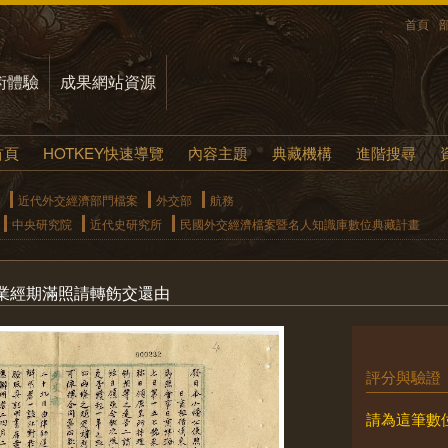
首頁
術體驗
成果網站資源
首頁
HOTKEY快速導覽
內容主題
典藏機構
進階搜尋
近代外交經濟部門檔案
外交部
航務
中央研究院
近代史研究所
民國外交經濟檔案暨名人知識庫數位典藏計畫
業經期滿照請轉飭交還由
評分與驗證
請為這筆數