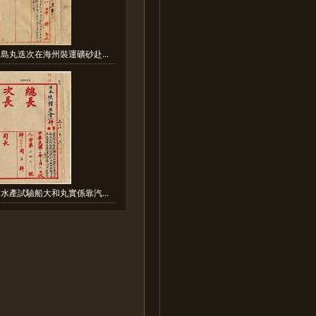
島丸迭次在海州裝運礦砂赴...
水產試驗船大和丸實係靠汽...