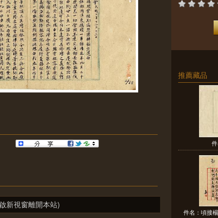
推薦藏品
件
啟新視窗離開本站)
件名：頃接楊