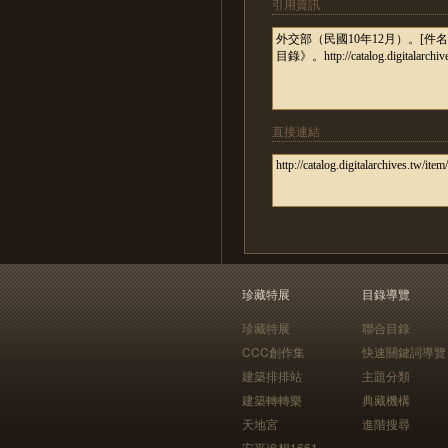
引用資訊
直接連結
珍藏特展
目錄導覽
珍藏特展
聯合目錄
CCC創作集
快速關鍵詞導覽
建築排排站
主題分類
建築轉轉樂
典藏機構
天地宮
進階搜尋
安平追想1661