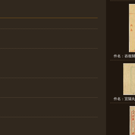
件名：咨復關
件名：宜陽丸