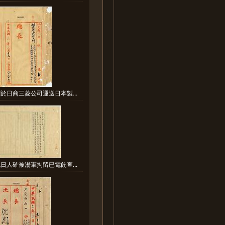
於日商三菱公司運送日本製...
日人確被湯軍拘留已電飭查...