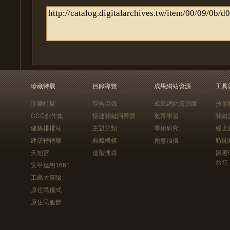
珍藏特展
目錄導覽
成果網站資源
工具
珍藏特展
聯合目錄
成果網站資源庫
技術
CCC創作集
快速關鍵詞導覽
教育學習
關鍵
建築排排站
主題分類
學術研究
線上
建築轉轉樂
典藏機構
創意加值
時間
天地宮
進階搜尋
跟著
旅行
安平追想1661
工藝大冒險
原住民儀式
原住民服飾