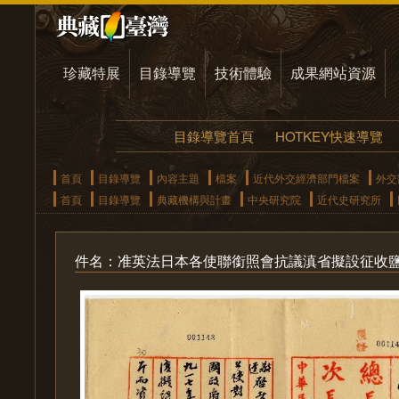
珍藏特展
目錄導覽
技術體驗
成果網站資源
目錄導覽首頁
HOTKEY快速導覽
首頁
目錄導覽
內容主題
檔案
近代外交經濟部門檔案
外交
首頁
目錄導覽
典藏機構與計畫
中央研究院
近代史研究所
件名：准英法日本各使聯銜照會抗議滇省擬設征收