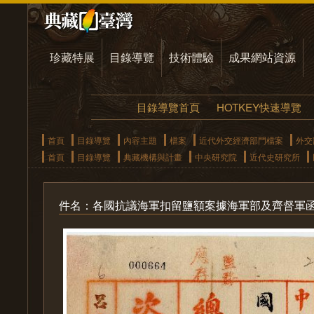
珍藏特展
目錄導覽
技術體驗
成果網站資源
目錄導覽首頁
HOTKEY快速導覽
首頁
目錄導覽
內容主題
檔案
近代外交經濟部門檔案
外交
首頁
目錄導覽
典藏機構與計畫
中央研究院
近代史研究所
件名：各國抗議海軍扣留鹽額案據海軍部及齊督軍