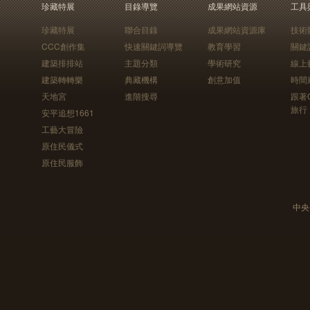
珍藏特展
目錄導覽
成果網站資源
工具
珍藏特展
聯合目錄
成果網站資源庫
技術
CCC創作集
快速關鍵詞導覽
教育學習
關鍵
建築排排站
主題分類
學術研究
線上
建築轉轉樂
典藏機構
創意加值
時間
天地宮
進階搜尋
跟著
旅行
安平追想1661
工藝大冒險
原住民儀式
原住民服飾
中央